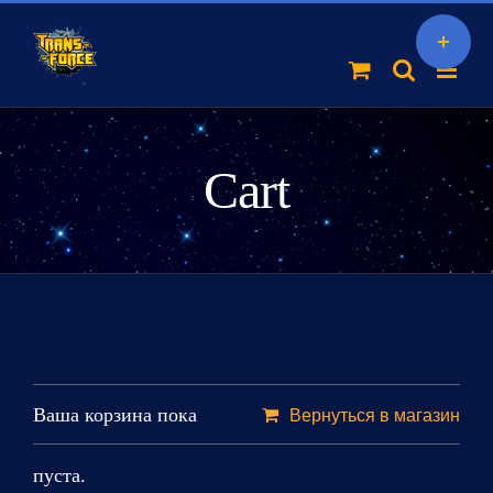
Skip
Toggle
to
Sliding
content
Bar
Area
Cart
Ваша корзина пока
Вернуться в магазин
пуста.